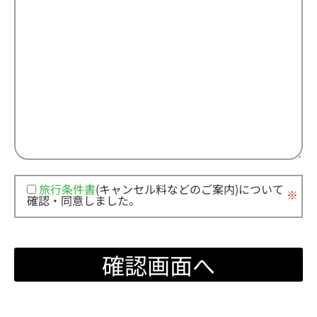
旅行条件書
(キャンセル料などのご案内)について
※
確認・同意しました。
この
フィ
ール
ドは
空の
まま
にし
てく
ださ