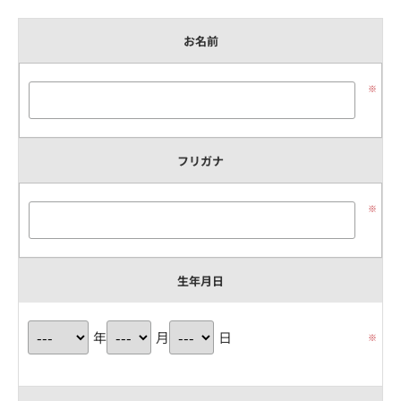
お名前
※
フリガナ
※
生年月日
年
月
日
※