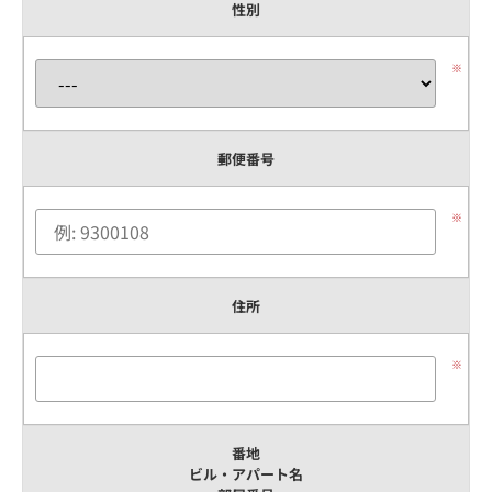
性別
※
郵便番号
※
住所
※
番地
ビル・アパート名