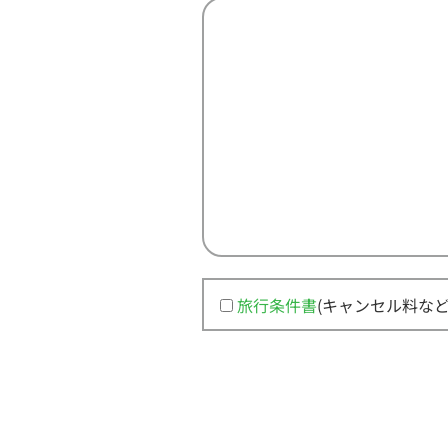
旅行条件書
(キャンセル料な
この
フィ
ール
ドは
空の
まま
にし