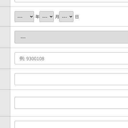
年
月
日