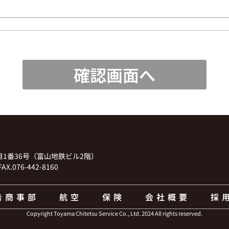
1丁目1番36号（富山地鉄ビル2階）
AX.076-442-8160
告商事部
航空
保険
会社概要
採
Copyright Toyama Chitetsu Service Co., Ltd. 2024 All rights reserved.