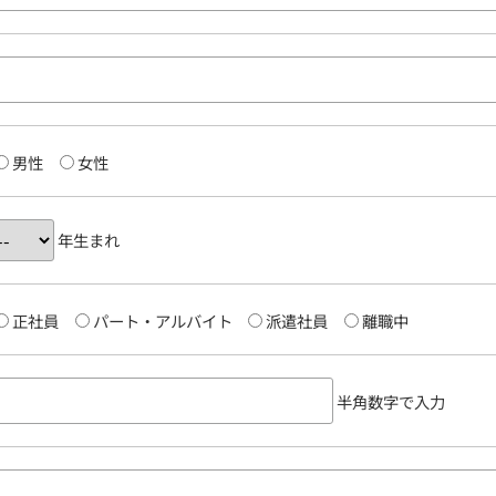
男性
女性
年生まれ
正社員
パート・アルバイト
派遣社員
離職中
半角数字で入力