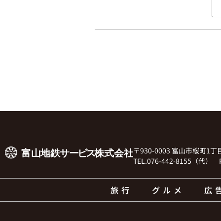
この
フィ
ール
ドは
空の
まま
にし
てく
ださ
い。
〒930-0003 富山市桜町
TEL.076-442-8155（代） F
旅行
グルメ
広